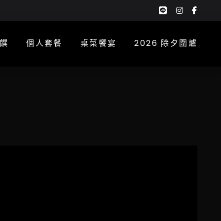
google-
instagra
face
plus-
f
g
饌
個人套餐
桌菜饗宴
2026 除夕圍爐
麵