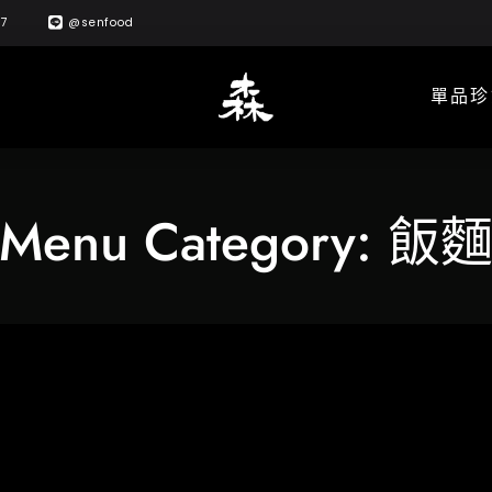
57
@senfood
單品珍
Menu Category:
飯