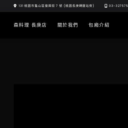
Skip
131 桃園市龜山區復興街 7 號 (桃園長庚轉運站旁)
03-32757
to
content
森料理 長庚店
關於我們
包廂介紹