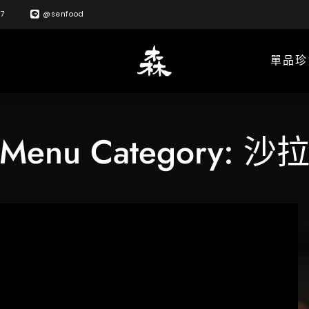
57
@senfood
單品珍
Menu Category:
沙