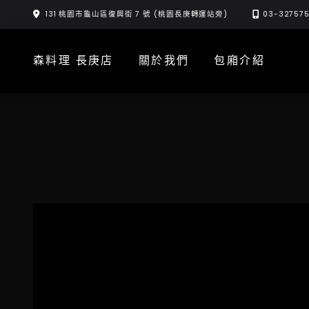
Skip
131 桃園市龜山區復興街 7 號 (桃園長庚轉運站旁)
03-32757
to
content
森料理 長庚店
關於我們
包廂介紹