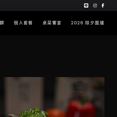
google-
instagra
face
plus-
f
g
饌
個人套餐
桌菜饗宴
2026 除夕圍爐
拉