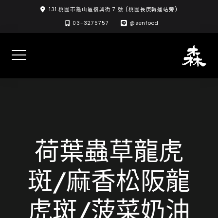
Skip
131 桃園市龜山區復興街 7 號 (桃園長庚轉運站旁)
to
03-3275757
@senfood
content
荷葉蟲草龍虎
斑/麻香松阪龍
虎斑/菠菜奶油