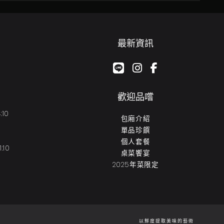
最新資訊
google-plus-g
instagram
facebook-f
歡迎品嚐
:10
包廂介紹
單品珍饌
個人套餐
:10
桌菜饗宴
2025年菜限定
以鮮度提取美味的藝術