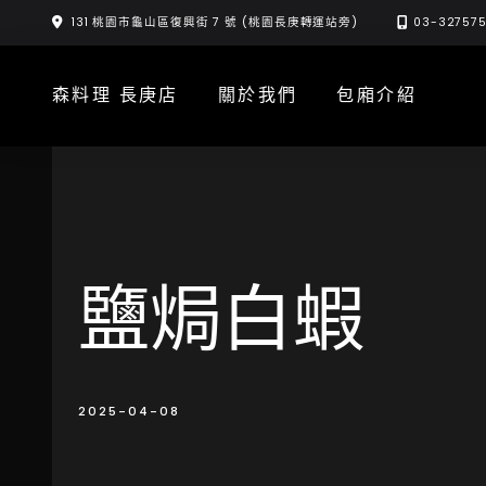
Skip
131 桃園市龜山區復興街 7 號 (桃園長庚轉運站旁)
03-32757
to
content
森料理 長庚店
關於我們
包廂介紹
鹽焗白蝦
2025-04-08