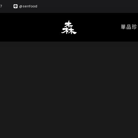
57
@senfood
單品珍