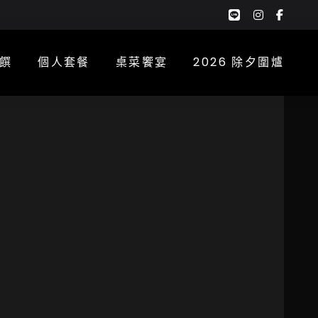
google-
instagra
face
plus-
f
g
饌
個人套餐
桌菜饗宴
2026 除夕圍爐