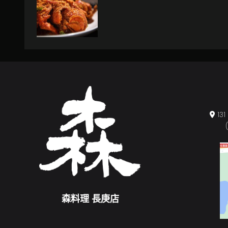
1
森料理 長庚店