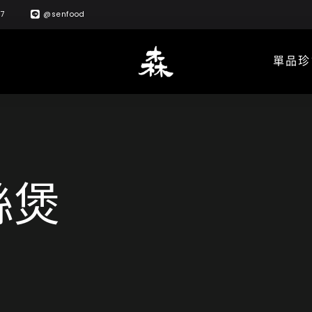
57
@senfood
單品珍
絲煲