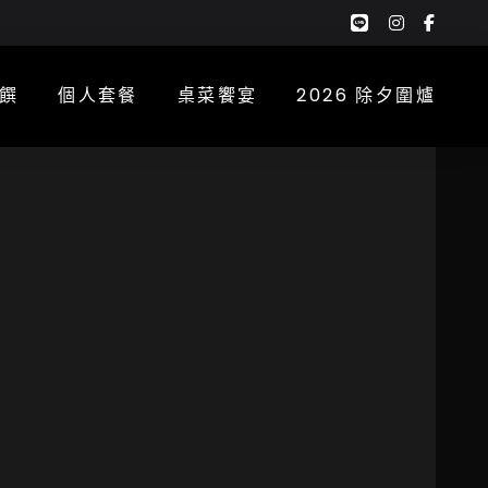
google-
instagra
face
plus-
f
g
饌
個人套餐
桌菜饗宴
2026 除夕圍爐