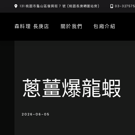
Skip
131 桃園市龜山區復興街 7 號 (桃園長庚轉運站旁)
03-32757
to
content
森料理 長庚店
關於我們
包廂介紹
蔥薑爆龍蝦
2026-06-05