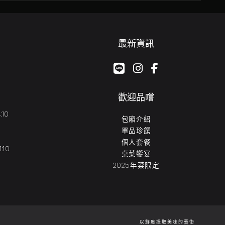
最新資訊
google-plus-g
instagram
facebook-f
歡迎品嚐
:10
包廂介紹
單品珍饌
個人套餐
:10
桌菜饗宴
2025年菜限定
以鮮度提取美味的藝術