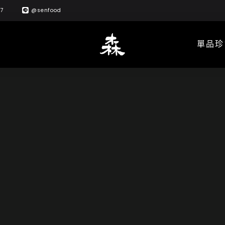
57
@senfood
單品珍