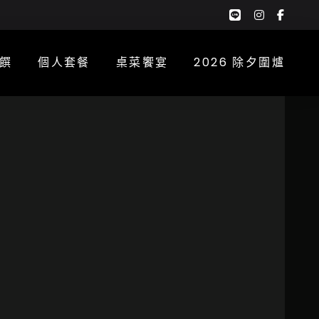
google-
instagra
face
plus-
f
g
饌
個人套餐
桌菜饗宴
2026 除夕圍爐