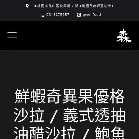
Skip
131 桃園市龜山區復興街 7 號 (桃園長庚轉運站旁)
to
03-3275757
@senfood
content
鮮蝦奇異果優格
沙拉 / 義式透抽
油醋沙拉 / 鮑魚