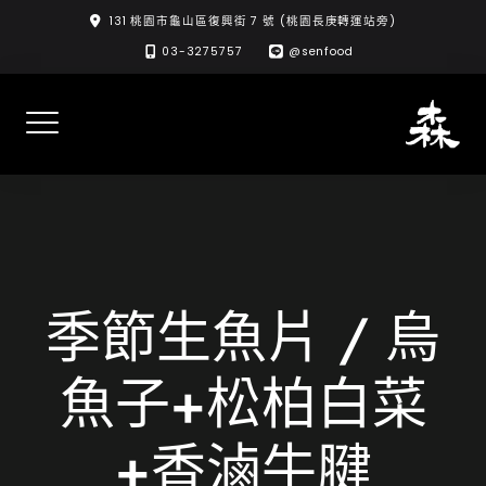
Skip
131 桃園市龜山區復興街 7 號 (桃園長庚轉運站旁)
to
03-3275757
@senfood
content
季節生魚片 / 烏
魚子+松柏白菜
+香滷牛腱