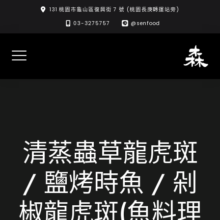
Skip
131 桃園市龜山區復興街 7 號 (桃園長庚轉運站旁)
to
03-3275757
@senfood
content
清蒸蟲草龍虎斑
/ 鹽烤時魚 / 剁
椒龍虎斑(魚料理