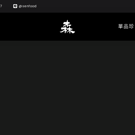
57
@senfood
單品珍