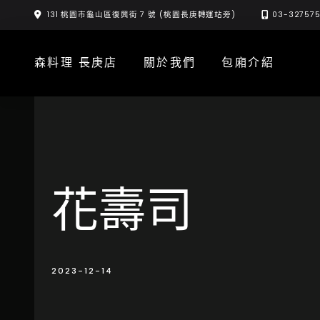
Skip
131 桃園市龜山區復興街 7 號 (桃園長庚轉運站旁)
03-32757
to
content
森料理 長庚店
關於我們
包廂介紹
花壽司
2023-12-14