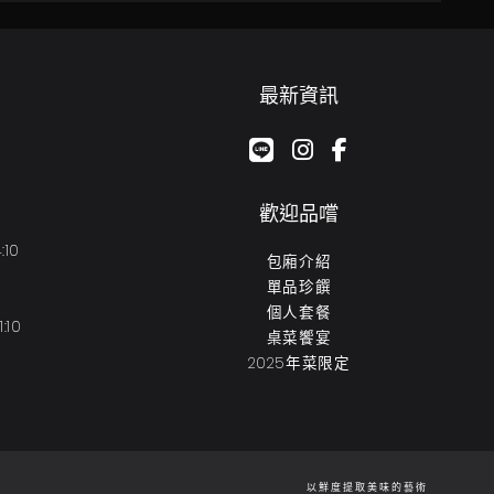
最新資訊
google-plus-g
instagram
facebook-f
歡迎品嚐
:10
包廂介紹
單品珍饌
個人套餐
:10
桌菜饗宴
2025年菜限定
以鮮度提取美味的藝術