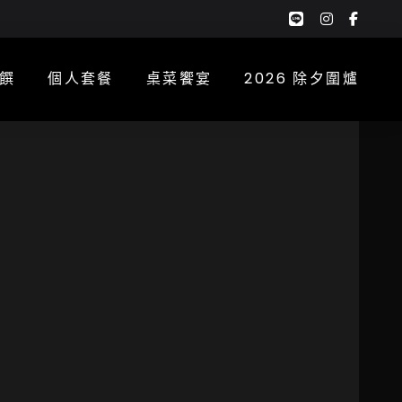
google-
instagra
face
plus-
f
g
饌
個人套餐
桌菜饗宴
2026 除夕圍爐