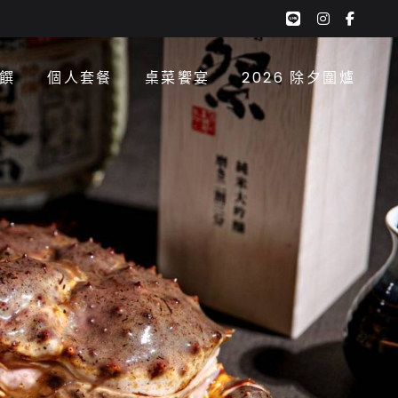
google-
instagra
face
plus-
f
g
饌
個人套餐
桌菜饗宴
2026 除夕圍爐