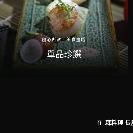
隨心所欲，美食盡嚐
單品珍饌
在
森料理 長