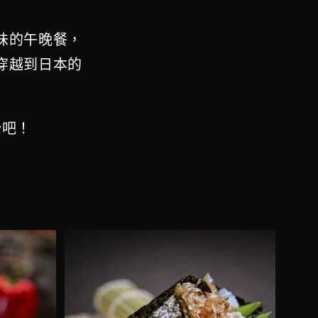
味的午晚餐，
穿越到日本的
始吧！