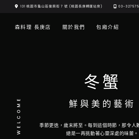
Skip
131 桃園市龜山區復興街 7 號 (桃園長庚轉運站旁)
03-32757
to
content
森料理 長庚店
關於我們
包廂介紹
冬蟹
WELCOME
鮮與美的藝術
季節更迭，歲末將至。每到這個時節，那令人
總是一再挑動著心靈深處的味蕾。