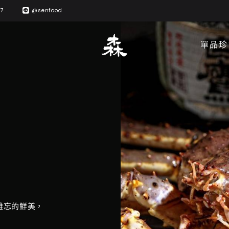
57
@senfood
單品珍
難忘的鮮美，