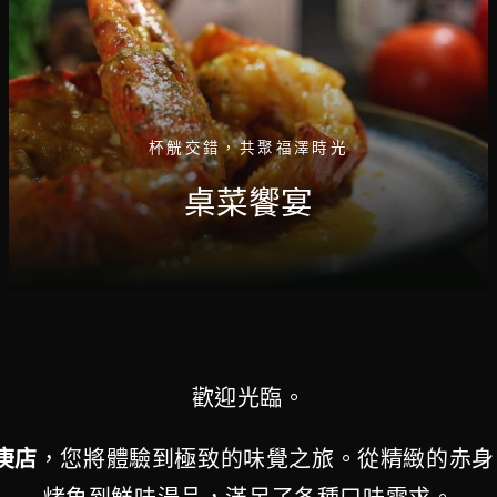
杯觥交錯，共聚福澤時光
桌菜饗宴
歡迎光臨。
庚店
，您將體驗到極致的味覺之旅。從精緻的赤身