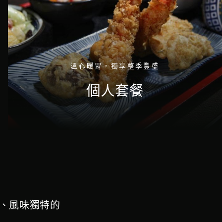
溫心暖胃，獨享整季豐盛
個人套餐
、風味獨特的